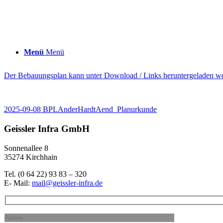
Menü
Menü
Der Bebauungsplan kann unter Download / Links heruntergeladen w
2025-09-08 BPLAnderHardtAend_Planurkunde
Geissler Infra GmbH
Sonnenallee 8
35274 Kirchhain
​Tel. (0 64 22) 93 83 – 320
E- Mail:
mail@geissler-infra.de