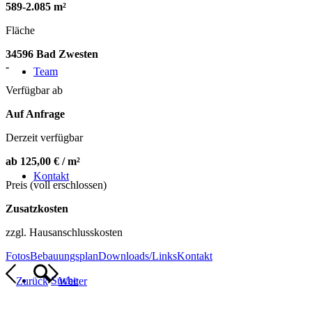
589
-
2
.
085
m²
Fläche
34596
Bad Zwesten
-
Team
Verfügbar ab
Auf Anfrage
Derzeit verfügbar
ab
125
,
00
€ / m²
Kontakt
Preis (voll erschlossen)
Zusatzkosten
zzgl. Hausanschlusskosten
Fotos
Bebauungsplan
Downloads/Links
Kontakt
Suche
Zurück
Weiter