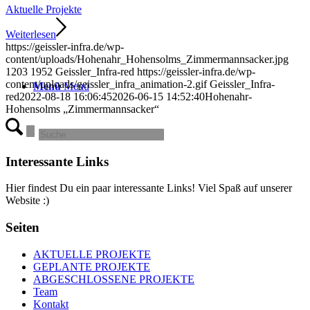
Aktuelle Projekte
Weiterlesen
https://geissler-infra.de/wp-
content/uploads/Hohenahr_Hohensolms_Zimmermannsacker.jpg
1203
1952
Geissler_Infra-red
https://geissler-infra.de/wp-
content/uploads/geissler_infra_animation-2.gif
Geissler_Infra-
Menü
Menü
red
2022-08-18 16:06:45
2026-06-15 14:52:40
Hohenahr-
Hohensolms „Zimmermannsacker“
Interessante Links
Hier findest Du ein paar interessante Links! Viel Spaß auf unserer
Website :)
Seiten
AKTUELLE PROJEKTE
GEPLANTE PROJEKTE
ABGESCHLOSSENE PROJEKTE
Team
Kontakt