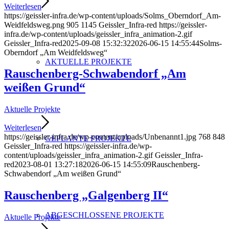
Weiterlesen
https://geissler-infra.de/wp-content/uploads/Solms_Oberndorf_Am-
Weidfeldsweg.png
905
1145
Geissler_Infra-red
https://geissler-
infra.de/wp-content/uploads/geissler_infra_animation-2.gif
Geissler_Infra-red
2025-09-08 15:32:32
2026-06-15 14:55:44
Solms-
Oberndorf „Am Weidfeldsweg“
AKTUELLE PROJEKTE
Rauschenberg-Schwabendorf „Am
weißen Grund“
Aktuelle Projekte
Weiterlesen
https://geissler-infra.de/wp-content/uploads/Unbenannt1.jpg
768
848
GEPLANTE PROJEKTE
Geissler_Infra-red
https://geissler-infra.de/wp-
content/uploads/geissler_infra_animation-2.gif
Geissler_Infra-
red
2023-08-01 13:27:18
2026-06-15 14:55:09
Rauschenberg-
Schwabendorf „Am weißen Grund“
Rauschenberg „Galgenberg II“
ABGESCHLOSSENE PROJEKTE
Aktuelle Projekte