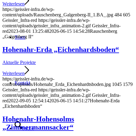
Weiterlesen
https://geissler-infra.de/wp-
content/uploads/Rauschenberg_Galgenberg-II_1.BA_.jpg
484
605
Geissler_Infra-red
https://geissler-infra.de/wp-
content/uploads/geissler_infra_animation-2.gif
Geissler_Infra-
red
2023-08-01 13:25:48
2026-06-15 14:54:28
Rauschenberg
„Galgenberg II“
Team
Hohenahr-Erda „Eichenhardsboden“
Aktuelle Projekte
Weiterlesen
https://geissler-infra.de/wp-
Kontakt
content/uploads/Hohenahr_Erda_Eichenhardtsboden.jpg
1045
1579
Geissler_Infra-red
https://geissler-infra.de/wp-
content/uploads/geissler_infra_animation-2.gif
Geissler_Infra-
red
2022-09-05 12:54:14
2026-06-15 14:51:27
Hohenahr-Erda
„Eichenhardsboden“
Hohenahr-Hohensolms
„Zimmermannsacker“
Suche